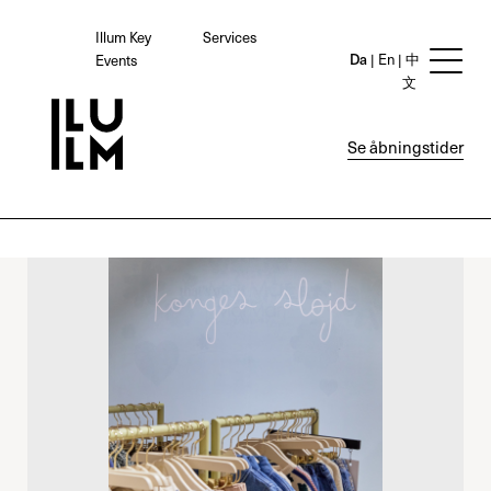
Illum Key
Services
Da
En
中
Events
文
Se åbningstider